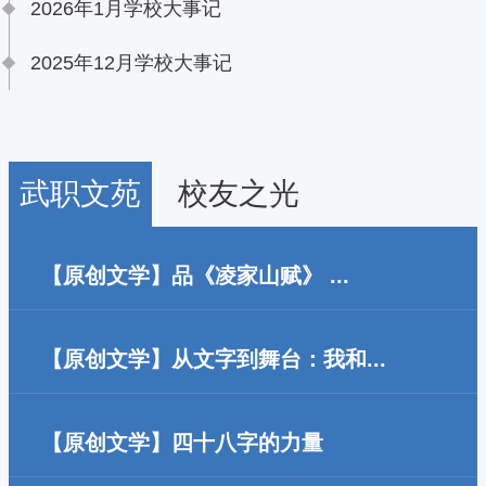
2026年1月学校大事记
2025年12月学校大事记
武职文苑
校友之光
【原创文学】品《凌家山赋》 ...
再读《凌家山赋》，恰似又一次登临凌家
【原创文学】从文字到舞台：我和...
山。 风从林间来，钟声响在远处，校园湖
本文记叙的舞蹈诗《凌家山下》，是我校
畔澄明如镜，朗朗...
【原创文学】四十八字的力量
师生在50周年校庆期间为传承校史精神、