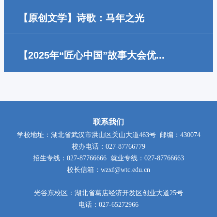
钟楼铭》不过四十八字，却如晨钟入耳，
厚植文化根脉而创作的校园文化...
【原创文学】诗歌：马年之光
心渐渐静下来。 文字不长，分量不轻；字
第一缕阳光 解冻了谁之梦 那群堆雪人的孩
句简朴，意蕴却深...
【2025年“匠心中国”故事大会优...
子 快把冷湿的鞋子晒干 追赶枯叶蝶的翅膀
在黄海边上，每天都能看到潮起潮落，而
煽动 天边几朵云 在...
青岛港的码头上，那些高大的吊臂就一直
矗立在那，特别威风。每当有巨...
联系我们
学校地址：湖北省武汉市洪山区关山大道463号 邮编：430074
校办电话：027-87766779
招生专线：027-87766666 就业专线：027-87766663
校长信箱：wzxf@wtc.edu.cn
光谷东校区：湖北省葛店经济开发区创业大道25号
电话：027-65272966