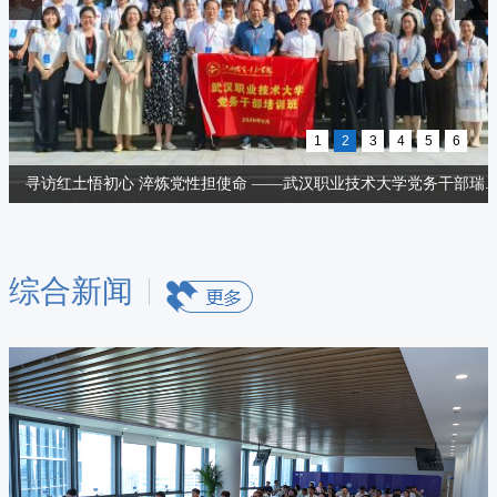
1
2
3
4
5
6
【凌家山评论】知岗位，懂价值，立底气 ——答好职业本科生涯教育..
综合新闻