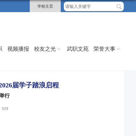
学校主页
职
视频播报
校友之光
武职文苑
荣誉大事
026届学子踏浪启程
大举行
：
529