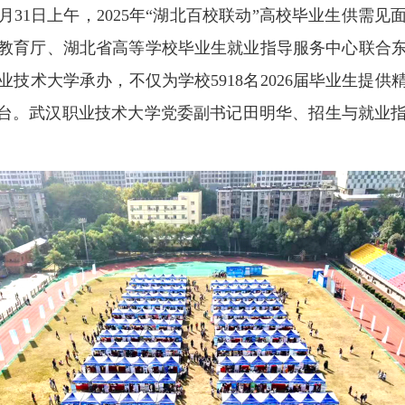
月
31
日上午，
2025
年
“
湖北百校联动
”
高校毕业生供需见
教育厅、湖北省高等学校毕业生就业指导服务中心联合
业技术大学承办，不仅为学校
5918
名
2026
届毕业生提供
台。
武汉职业技术大学
党委副书记田明华、招生与就业