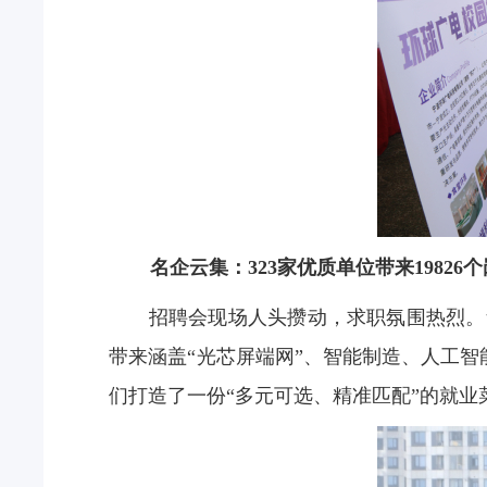
名企云集：323
家优质单位带来
19826
个
招聘会现场人头攒动，求职氛围热烈。华
带来涵盖
“
光芯屏端网
”
、智能制造、人工智
们打造了一份
“
多元可选、精准匹配
”
的就业