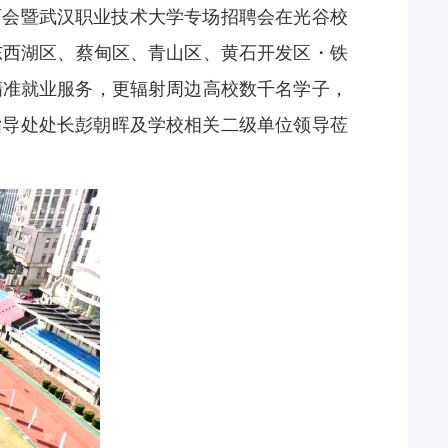
面会暨武汉职业技术大学专场招聘会在光谷校
东西湖区、蔡甸区、青山区、黄石开发区・铁
精准就业服务，更辐射周边高校数千名学子，
指导处处长彭朝晖及学校相关二级单位领导莅