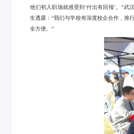
他们初入职场就感受到
‘
付出有回报
’
。
”
武
生透露：
“
我们与学校有深度校企合作，推
全方便。
”