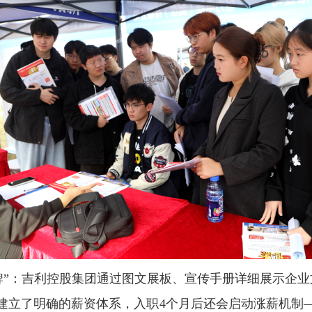
牌
”
：吉利控股集团通过图文展板、宣传手册详细展示企业
建立了明确的薪资体系，入职
4
个月后还会启动涨薪机制